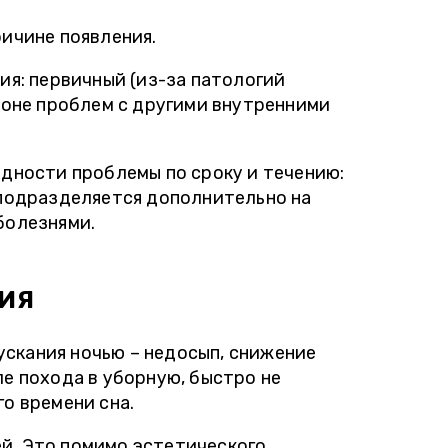
ичине появления.
я: первичный (из-за патологий
фоне проблем с другими внутренними
дности проблемы по сроку и течению:
подразделяется дополнительно на
болезнями.
ИЯ
скания ночью – недосып, снижение
ле похода в уборную, быстро не
о времени сна.
й. Это помимо эстетического