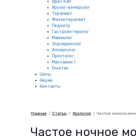
Врач УЗИ
Уролог-венеролог
Терапевт
Физиотерапевт
Педиатр
Гастроэнтеролог
Маммолог
Эндокринолог
Аллерголог
Проктолог
Массажист
Генетик
Цены
Акции
Контакты
Главная
/
Статьи
/
Урология
/
Частое ночное моч
Частое ночное мо