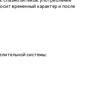
в, спазмолитиков, употребление
носит временный характер и после
елительной системы;