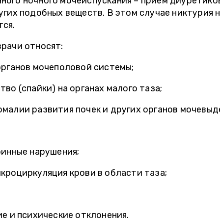
ного ночного мочеиспускания – прием диуретико
угих подобных веществ. В этом случае никтурия 
тся.
врачи относят:
органов мочеполовой системы;
во (спайки) на органах малого таза;
малии развития почек и других органов мочевыд
ринные нарушения;
кроциркуляция крови в области таза;
е и психические отклонения.