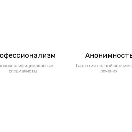
офессионализм
Анонимност
сококвалифицированные
Гарантия полной аноним
специалисты
лечения