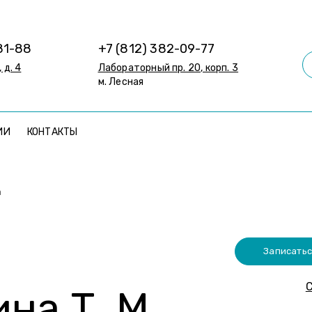
81-88
+7 (812) 382-09-77
 д. 4
Лабораторный пр. 20, корп. 3
м. Лесная
ИИ
КОНТАКТЫ
а
Записатьс
С
на Т. М.