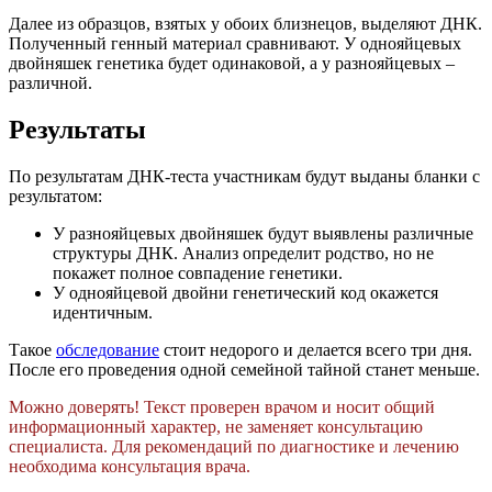
Далее из образцов, взятых у обоих близнецов, выделяют ДНК.
Полученный генный материал сравнивают. У однояйцевых
двойняшек генетика будет одинаковой, а у разнояйцевых –
различной.
Результаты
По результатам ДНК-теста участникам будут выданы бланки с
результатом:
У разнояйцевых двойняшек будут выявлены различные
структуры ДНК. Анализ определит родство, но не
покажет полное совпадение генетики.
У однояйцевой двойни генетический код окажется
идентичным.
Такое
обследование
стоит недорого и делается всего три дня.
После его проведения одной семейной тайной станет меньше.
Можно доверять! Текст проверен врачом и носит общий
информационный характер, не заменяет консультацию
специалиста. Для рекомендаций по диагностике и лечению
необходима консультация врача.