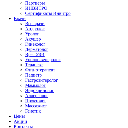
Партнеры
ИНВИТРО
Сертификаты Инвитро
Врачи
Все врачи
Андролог
Уролог
Акушер
Гинеколог
Дерматолог
Врач УЗИ
Уролог-венеролог
Терапевт
Физиотерапевт
Педиатр
Гастроэнтеролог
Маммолог
Эндокринолог
Аллерголог
Проктолог
Массажист
Генетик
Цены
Акции
Контакты