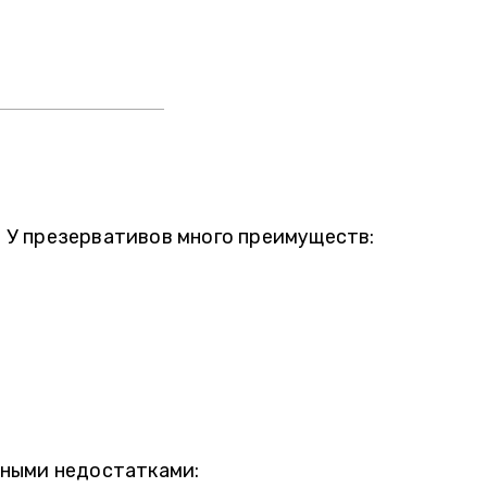
 У презервативов много преимуществ:
зными недостатками: