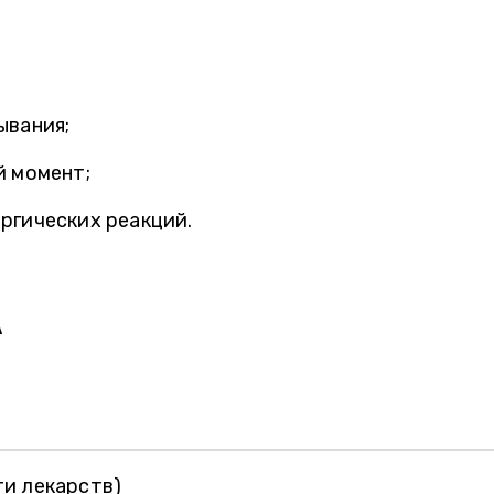
ывания;
й момент;
ргических реакций.
А
ти лекарств)