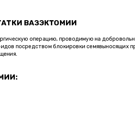
ТАТКИ ВАЗЭКТОМИИ
ргическую операцию, проводимую на добровольно
дов посредством блокировки семявыносящих про
щения.
МИИ: