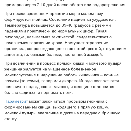
примерно через 7-10 дней после аборта или родоразрешения.
При несвоевременном принятии мер в малом тазу
формируется гнойник. Состояние пациентки ухудшается.
Температура повышается до 39-40 градусов с резкими
падениями практически до нормальных цифр. Такая
лихорадка, называемая гектической, свидетельствует о
начавшемся заражении крови. Наступает отравление
организма, сопровождающееся тошнотой, рвотой, отсутствием
аппетита, головными болями, постоянной жаждой.
При вовлечении в процесс прямой кишки и мочевого пузыря
женщина жалуется на учащенное болезненное
мочеиспускание и нарушение работы кишечника – ложные
позывы (тенезмы), запор или диарею. Иногда воспаляются
пояснично-подвздошные мышцы, и женщине становится
больно садиться и поднимать ноги.
Параметрит
может закончиться прорывом гнойника с
формированием свища, выходящего в прямую кишку,
мочевой пузырь, влагалище и даже на переднюю брюшную
стенку.