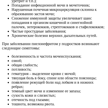
уретрит и т.п.);
Попадание инфекционной мочи в мочеточник;
Нарушенная почечная микроциркуляция склонна к
образованию застоя мочи;
Снижение иммунной защиты увеличивает шанс
попадания в организм кишечной и синегнойной
палочек, энтерококков, стрептококков и стафилококков;
Частые простудные заболевания;
Хронические болезни верхних дыхательных путей.
При заболевании пиелонефритом у подростков возникают
следующие симптомы:
болезненность и частота мочеиспускания;
озноб;
общая слабость;
потливость;
гематурия – выделение крови с мочой;
тянущая боль в боку, спине или области поясницы;
появление режущей боли над лобком и в нижних
ребрах;
темный цвет мочи и изменение ее запаха;
сухость кожи и слизистых;
отечность под глазами;
тошнота, возможна рвота.