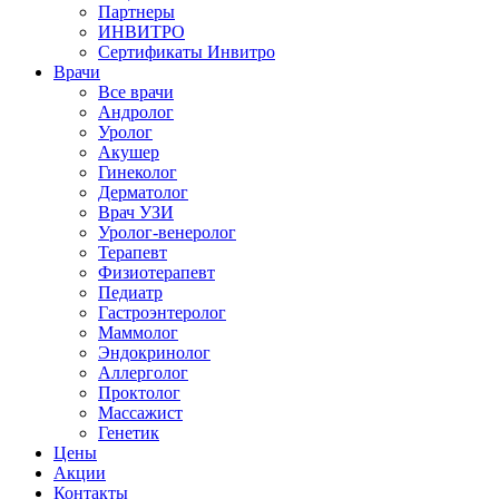
Партнеры
ИНВИТРО
Сертификаты Инвитро
Врачи
Все врачи
Андролог
Уролог
Акушер
Гинеколог
Дерматолог
Врач УЗИ
Уролог-венеролог
Терапевт
Физиотерапевт
Педиатр
Гастроэнтеролог
Маммолог
Эндокринолог
Аллерголог
Проктолог
Массажист
Генетик
Цены
Акции
Контакты