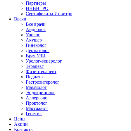
Партнеры
ИНВИТРО
Сертификаты Инвитро
Врачи
Все врачи
Андролог
Уролог
Акушер
Гинеколог
Дерматолог
Врач УЗИ
Уролог-венеролог
Терапевт
Физиотерапевт
Педиатр
Гастроэнтеролог
Маммолог
Эндокринолог
Аллерголог
Проктолог
Массажист
Генетик
Цены
Акции
Контакты