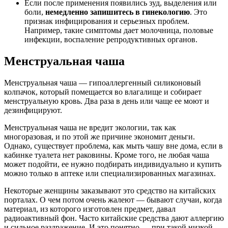
Если после применения появились зуд, выделения или
боли,
немедленно запишитесь в гинекологию
. Это
признак инфицирования и серьезных проблем.
Например, такие симптомы дает молочница, половые
инфекции, воспаление репродуктивных органов.
Менструальная чаша
Менструальная чаша — гипоаллергенный силиконовый
колпачок, который помещается во влагалище и собирает
менструальную кровь. Два раза в день или чаще ее моют и
дезинфицируют.
Менструальная чаша не вредит экологии, так как
многоразовая, и по этой же причине экономит деньги.
Однако, существует проблема, как мыть чашу вне дома, если в
кабинке туалета нет раковины. Кроме того, не любая чаша
может подойти, ее нужно подбирать индивидуально и купить
можно только в аптеке или специализированных магазинах.
Некоторые женщины заказывают это средство на китайских
порталах. О чем потом очень жалеют — бывают случаи, когда
материал, из которого изготовлен предмет, давал
радиоактивный фон. Часто китайские средства дают аллергию
и сильное раздражение. И это понятно — при такой низкой