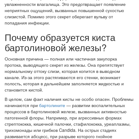
увлажненности влагалища. Это предотвращает появление
неприятных ощущений, вызванных повышенной сухостью
слизистой. Помимо этого секрет оберегает вульву от
попадания инфекции.
Почему образуется киста
бартолиновой железы?
Основная причина — полная или частичная закупорка
протока, выводящего секрет из железы. Она препятствует
нормальному оттоку слизи, которая копится в выводном
канале. Из-за этого растягиваются его стенки, возникает
полость, которая в дальнейшем заполняется жидкостью и
становится кистой.
В целом, сам факт наличия кисты не особо опасен. Проблемы
начинаются при
бартолините
— развитии воспалительных
процессов в бартолиновой железе, вызванных активностью
патогенной флоры. Например, при агрессивных формах
стрептококка, кишечной палочки, стафилококка, уреаплазмы,
трихомонады или грибков Candida. На острых стадиях
развивается абсцесс, при разрыве которого гнойное