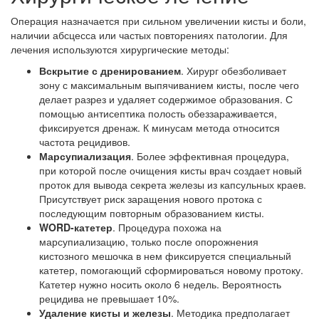
Операция назначается при сильном увеличении кисты и боли,
наличии абсцесса или частых повторениях патологии. Для
лечения используются хирургические методы:
Вскрытие с дренированием
. Хирург обезболивает
зону с максимальным выпячиванием кисты, после чего
делает разрез и удаляет содержимое образования. С
помощью антисептика полость обеззараживается,
фиксируется дренаж. К минусам метода относится
частота рецидивов.
Марсупиализация
. Более эффективная процедура,
при которой после очищения кисты врач создает новый
проток для вывода секрета железы из капсульных краев.
Присутствует риск заращения нового протока с
последующим повторным образованием кисты.
WORD-катетер
. Процедура похожа на
марсупиализацию, только после опорожнения
кистозного мешочка в нем фиксируется специальный
катетер, помогающий сформироваться новому протоку.
Катетер нужно носить около 6 недель. Вероятность
рецидива не превышает 10%.
Удаление кисты и железы
. Методика предполагает