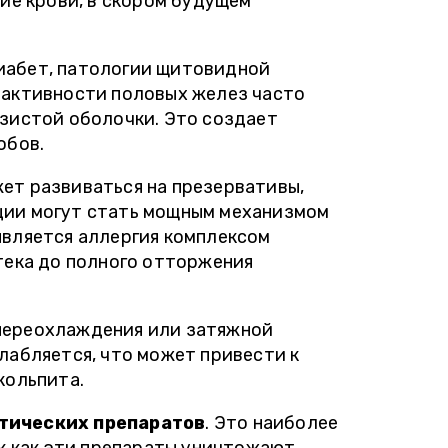
ие крови, в скором будущем
диабет, патологии щитовидной
 активности половых желез часто
зистой оболочки. Это создает
обов.
ет развиваться на презервативы,
кции могут стать мощным механизмом
вляется аллергия комплексом
тека до полного отторжения
 переохлаждения или затяжной
лабляется, что может привести к
кольпита.
тических препаратов
. Это наиболее