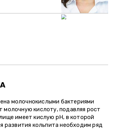
ТА
лена молочнокислыми бактериями
т молочную кислоту, подавляя рост
лище имеет кислую рН, в которой
ля развития кольпита необходим ряд