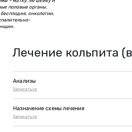
мы – матку, ее шейку и
ые половые органы.
бесплодия, онкологии,
спалительно-
енщин.
Лечение кольпита (
Анализы
Записаться
Назначение схемы лечения
Записаться