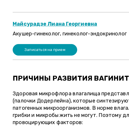
Майсурадзе Лиана Георгиевна
Акушер-гинеколог, гинеколог-эндокринолог
Записаться на прием
ПРИЧИНЫ РАЗВИТИЯ ВАГИНИ
ЛЕТ
ЕЛЕНА П., 37 ЛЕТ
Здоровая микрофлора влагалища представ
(палочки Додерлейна), которые синтезирую
огда в
" Товарищи! Если
патогенных микроорганизмов. В норме влага
ожно
очередь и 2-недельное
грибки и микробы жить не могут. Поэтому д
ожидание результатов,
провоцирующих факторов:
а потом опять очередь