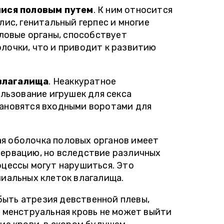
ися половым путем
. К ним относится
лис, генитальный герпес и многие
оловые органы, способствует
лочки, что и приводит к развитию
влагалища
. Неаккуратное
ользование игрушек для секса
ановятся входными воротами для
ая оболочка половых органов имеет
ервацию, но вследствие различных
оцессы могут нарушиться. Это
лиальных клеток влагалища.
быть атрезия девственной плевы,
 менструальная кровь не может выйти