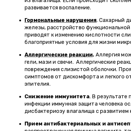
из влагалища. Если происходит скоплен
развивается воспаление.
Гормональные нарушения
. Сахарный 
железы, расстройство функциональной
приводят к изменению кислотности сли
благоприятные условия для жизни микр
Аллергические реакции
.
Аллергия мож
гели, мази и свечи. Аллергические реа
повреждения слизистой оболочки. Проя
симптомов от дискомфорта и легкого о
эпителия.
Снижение иммунитета
. В результате
инфекции иммунная защита человека ос
дисбактериозу влагалища с развитием 
Прием антибактериальных и антисеп