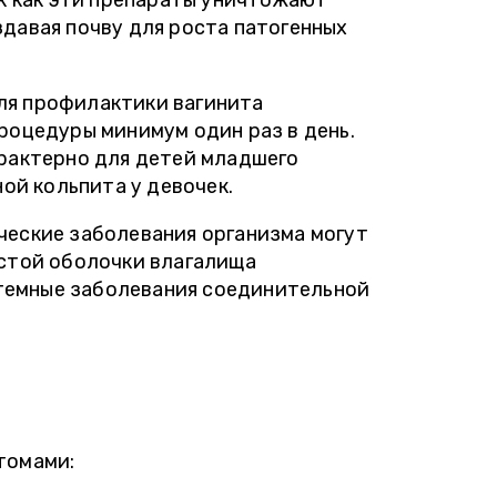
ак как эти препараты уничтожают
давая почву для роста патогенных
Для профилактики вагинита
роцедуры минимум один раз в день.
рактерно для детей младшего
ой кольпита у девочек.
ческие заболевания организма могут
стой оболочки влагалища
стемные заболевания соединительной
томами: