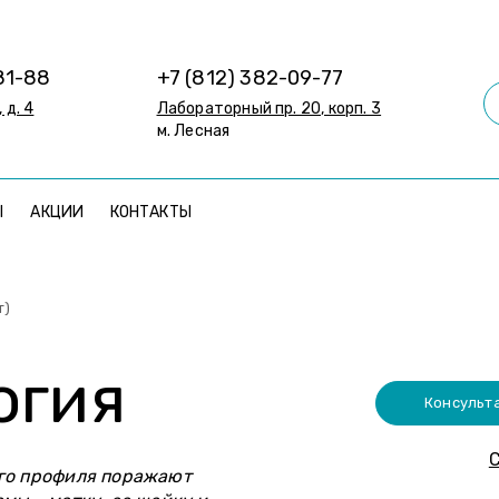
81-88
+7 (812) 382-09-77
 д. 4
Лабораторный пр. 20, корп. 3
м. Лесная
Ы
АКЦИИ
КОНТАКТЫ
т)
огия
Консульт
С
го профиля поражают