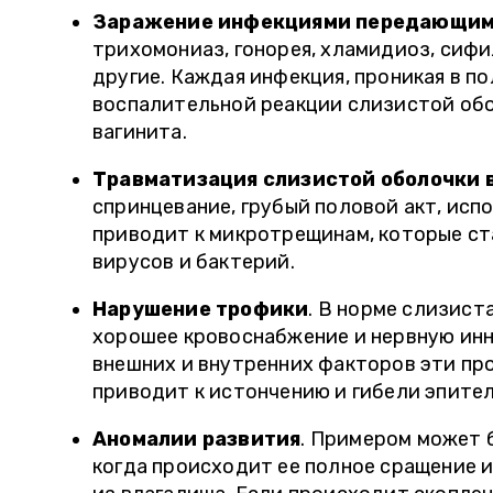
ге, а
не для вас, идите в
Заражение инфекциями передающим
 же в
Инвитро. Как не
трихомониаз, гонорея, хламидиоз, сифи
мне не
единожды сдававшая
другие. Каждая инфекция, проникая в п
анализы, могу смело
воспалительной реакции слизистой обо
ще
рекомендовать
вагинита.
ли –
клинику. Ни разу за все
время не подвели ни со
Травматизация слизистой оболочки 
уже с
сроками, не с
спринцевание, грубый половой акт, исп
ез
достоверностью
приводит к микротрещинам, которые ст
"
анализов. "
вирусов и бактерий.
Нарушение трофики
. В норме слизист
хорошее кровоснабжение и нервную инн
внешних и внутренних факторов эти пр
приводит к истончению и гибели эпите
Аномалии развития
. Примером может 
когда происходит ее полное сращение и