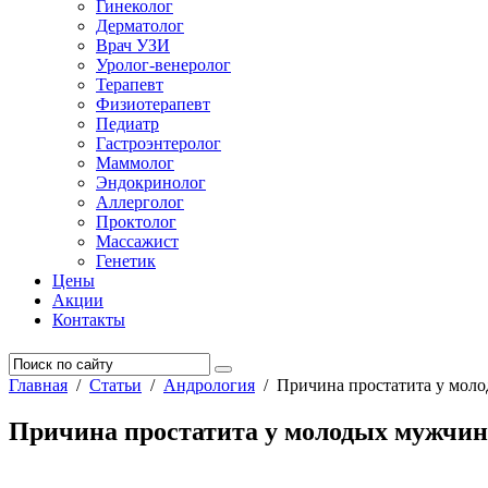
Гинеколог
Дерматолог
Врач УЗИ
Уролог-венеролог
Терапевт
Физиотерапевт
Педиатр
Гастроэнтеролог
Маммолог
Эндокринолог
Аллерголог
Проктолог
Массажист
Генетик
Цены
Акции
Контакты
Главная
/
Статьи
/
Андрология
/
Причина простатита у мол
Причина простатита у молодых мужчин