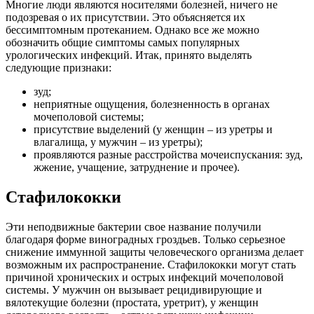
Многие люди являются носителями болезней, ничего не
подозревая о их присутствии. Это объясняется их
бессимптомным протеканием. Однако все же можно
обозначить общие симптомы самых популярных
урологических инфекций. Итак, принято выделять
следующие признаки:
зуд;
неприятные ощущения, болезненность в органах
мочеполовой системы;
присутствие выделений (у женщин – из уретры и
влагалища, у мужчин – из уретры);
проявляются разные расстройства мочеиспускания: зуд,
жжение, учащение, затруднение и прочее).
Стафилококки
Эти неподвижные бактерии свое название получили
благодаря форме виноградных гроздьев. Только серьезное
снижение иммунной защиты человеческого организма делает
возможным их распространение. Стафилококки могут стать
причиной хронических и острых инфекций мочеполовой
системы. У мужчин он вызывает рецидивирующие и
вялотекущие болезни (простата, уретрит), у женщин