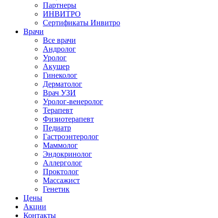
Партнеры
ИНВИТРО
Сертификаты Инвитро
Врачи
Все врачи
Андролог
Уролог
Акушер
Гинеколог
Дерматолог
Врач УЗИ
Уролог-венеролог
Терапевт
Физиотерапевт
Педиатр
Гастроэнтеролог
Маммолог
Эндокринолог
Аллерголог
Проктолог
Массажист
Генетик
Цены
Акции
Контакты