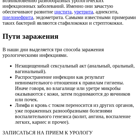
возникновению разнообразных урологических
инфекционных заболеваний. Именно они зачастую
обеспечивают развитие
цистита
,
уретрита
, аднексита,
пиелонефрита
, эндометрита. Самыми известными примерами
таких бактерий являются стафилококки и стрептококки.
Пути заражения
В наши дни выделяется три способа заражения
урологическими инфекциями.
Незащищенный сексуальный акт (анальный, оральный,
вагинальный).
Распространение инфекции как результат
невнимательного отношения к правилам гигиены.
Иначе говоря, во влагалище или уретре микробы
оказываются с кожи, затем поднимаются до яичников
или почек.
Лимфа и кровь с током переносится из других органов,
уже пораженных разнообразными болезнями
воспалительного генезиса (колит, ангина, воспаление
легких, кариес и прочее).
ЗАПИСАТЬСЯ НА ПРИЕМ К УРОЛОГУ