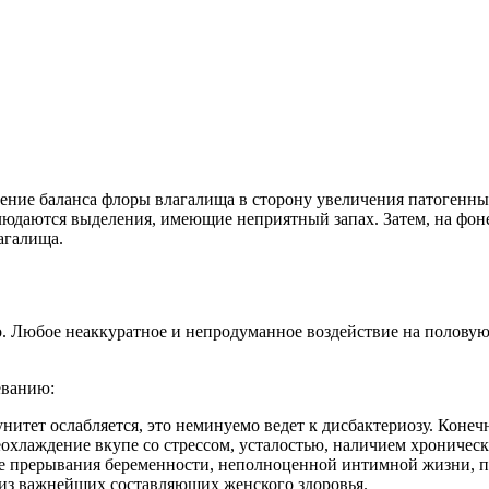
ние баланса флоры влагалища в сторону увеличения патогенны
блюдаются выделения, имеющие неприятный запах. Затем, на фон
агалища.
го. Любое неаккуратное и непродуманное воздействие на полов
еванию:
мунитет ослабляется, это неминуемо ведет к дисбактериозу. Коне
еохлаждение вкупе со стрессом, усталостью, наличием хроничес
не прерывания беременности, неполноценной интимной жизни, п
 из важнейших составляющих женского здоровья.