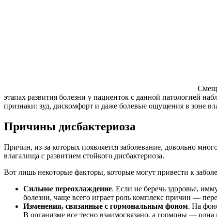
Смеще
этапах развития болезни у пациенток с данной патологией на
признаки: зуд, дискомфорт и даже болевые ощущения в зоне вл
Причины дисбактериоза
Причин, из-за которых появляется заболевание, довольно мно
влагалища с развитием стойкого дисбактериоза.
Вот лишь некоторые факторы, которые могут привести к забол
Сильное переохлаждение
. Если не беречь здоровье, им
болезни, чаще всего играет роль комплекс причин — пер
Изменения, связанные с гормональным фоном
. На фо
В организме все тесно взаимосвязано, а гормоны — одна