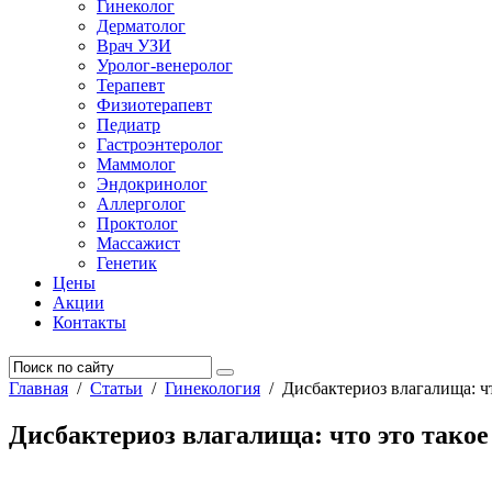
Гинеколог
Дерматолог
Врач УЗИ
Уролог-венеролог
Терапевт
Физиотерапевт
Педиатр
Гастроэнтеролог
Маммолог
Эндокринолог
Аллерголог
Проктолог
Массажист
Генетик
Цены
Акции
Контакты
Главная
/
Статьи
/
Гинекология
/
Дисбактериоз влагалища: чт
Дисбактериоз влагалища: что это такое