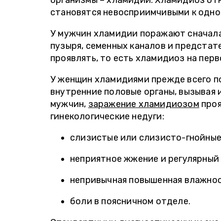
организмы – хламидии. Хламидиоз отн
становятся невосприимчивыми к одно
У мужчин хламидии поражают сначала
пузыря, семенных каналов и предстат
проявлять, то есть хламидиоз на пер
У женщин хламидиями прежде всего п
внутренние половые органы, вызывая 
мужчин,
заражение хламидиозом
проя
гинекологические недуги:
слизистые или слизисто-гнойные
неприятное жжение и регулярный 
непривычная повышенная влажнос
боли в поясничном отделе.