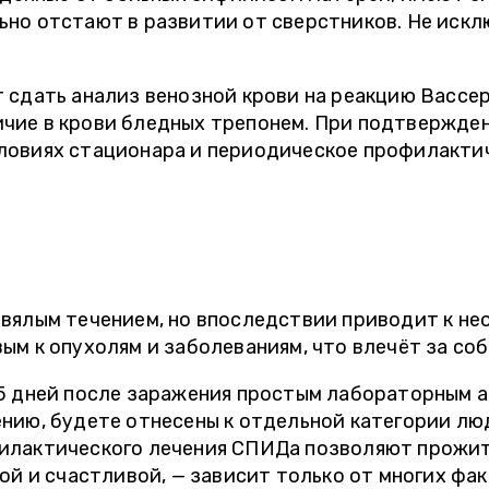
ьно отстают в развитии от сверстников. Не иск
 сдать анализ венозной крови на реакцию Вассер
чие в крови бледных трепонем. При подтвержде
ловиях стационара и периодическое профилактич
 вялым течением, но впоследствии приводит к 
м к опухолям и заболеваниям, что влечёт за собо
5 дней после заражения простым лабораторным ан
нию, будете отнесены к отдельной категории лю
илактического лечения СПИДа позволяют прожить
ой и счастливой, — зависит только от многих фа