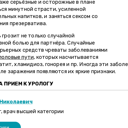
аже серьёзные и осторожные в плане
ься минутной страсти, усиленной
льных напитков, и заняться сексом со
ния презерватива.
 грозит не только случайной
вной болью для партнёра. Случайные
арьерных средств чреваты заболеваниями
половые пути
, которых насчитывается
атит, хламидиоз, гонорея и пр. Иногда эти забо
сле заражения появляются их яркие признаки.
 ПРИЕМ К УРОЛОГУ
 Николаевич
, врач высшей категории
прием