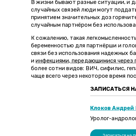
В жизни бывают разные ситуации, и д
случайных связей люди могут поддат
принятием значительных доз горячите
случайным партнёром без использова
К сожалению, такая легкомысленность
беременностью для партнёрши и голо
связи без использования надежных б
и
инфекциями, передающимися через 
более сотни видов: ВИЧ, сифилис, геп
чаще всего через некоторое время по
ЗАПИСАТЬСЯ НА
Клоков Андрей
Уролог-андролог
Записаться на 