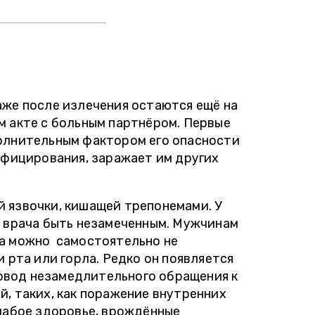
аже после излечения остаются ещё на
м акте с больным партнёром. Первые
полнительным фактором его опасности
нфицирования, заражает им других
 язвочки, кишащей трепонемами. У
а врача быть незамеченным. Мужчинам
кра можно самостоятельно не
 рта или горла. Редко он появляется
повод незамедлительного обращения к
, таких, как поражение внутренних
слабое здоровье, врождённые