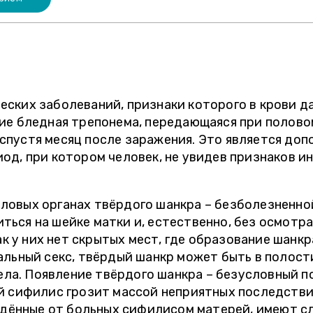
ских заболеваний, признаки которого в крови д
ие бледная трепонема, передающаяся при полово
спустя месяц после заражения. Это является до
од, при котором человек, не увидев признаков и
ловых органах твёрдого шанкра – безболезненной
ься на шейке матки и, естественно, без осмотр
как у них нет скрытых мест, где образование шан
альный секс, твёрдый шанкр может быть в полости
 тела. Появление твёрдого шанкра – безусловный 
й сифилис грозит массой неприятных последствий
ождённые от больных сифилисом матерей, имеют 