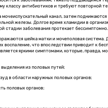
осится к заболеваниям, тяжело поддающимся тер
му классу антибиотиков и требуют повторной те
 мочеиспускательный канал, затем поднимаются 
ельной железы. Долгое время хламидии в организ
вой стадии заболевания протекает бессимптомно
оражаются шейка матки и мочеполовая система. 
их воспаление, что впоследствии приводит к бес
вляется яркими симптомами, которые, правда, мо
 выделения из половых путей;
зуд в области наружных половых органов;
ть половых органов;