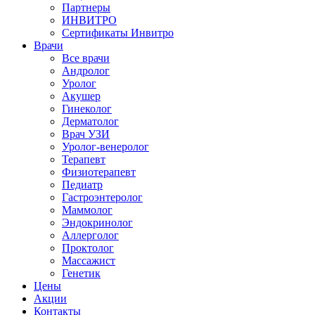
Партнеры
ИНВИТРО
Сертификаты Инвитро
Врачи
Все врачи
Андролог
Уролог
Акушер
Гинеколог
Дерматолог
Врач УЗИ
Уролог-венеролог
Терапевт
Физиотерапевт
Педиатр
Гастроэнтеролог
Маммолог
Эндокринолог
Аллерголог
Проктолог
Массажист
Генетик
Цены
Акции
Контакты