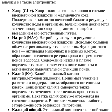
анализы на такие электролиты:
Хлор (CL+).
Хлор – один из главных ионов в составе
внеклеточной жидкости и желудочного сока.
Поддерживает кислотно щелочной баланс и регулирует
количество воды в организме. Баланс ионов достигается
за счет попадания хлора в организм с пищей и
выведением его естественным путем.
Натрий (NA+).
Натрий – участвует в регуляции
количества внеклеточной жидкости. Довольно большой
объем натрия локализуется вне клеток. Функция этого
иона — активация мышечных и нервных клеток,
образование щелочного резерва крови и перемещение
ионов водорода. Содержание натрия в плазме
определяется количеством его в пище пациента и
активностью выделительной функции почек.
Калий (К+).
Калий — главный катион
внутриклеточной жидкости. Принимает участие в
развитии и поддержании мембранного потенциала
клеток. Концентрат калия в сыворотке также
определяется течением естественных процессов в
организме. Нехватка калия сразу же отражается на
состоянии пациента. Возникает мышечная слабость,
заторможенность рефлексов, гипотония.
Кальций общий
. Это важный компонент костной ткани