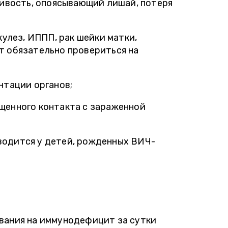
ливость, опоясывающий лишай, потеря
ля вас, идите в Инвитро. Как
 сдававшая анализы, могу
ендовать клинику. Ни разу за
кулез, ИППП, рак шейки матки,
 подвели ни со сроками, не с
 обязательно провериться на
тью анализов. "
нтации органов;
щенного контакта с зараженной
водится у детей, рожденных ВИЧ-
вания на иммунодефицит за сутки