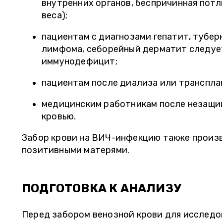
внутренних органов, беспричинная пот
гинеколога в Радуге, а анализы сдаю тут
очередь не д
веса);
же в Инвитро. То есть мне не надо бежать
не единожды
с направлениями еще куда-то. Назначили
смело реком
пациентам с диагнозами гепатит, тубер
– тут же сдала и на повторный прием уже
все время не
лимфома, себорейный дерматит следует
с результатами через день записалась. "
достовернос
иммунодефицит;
пациентам после диализа или транспла
медицинским работникам после незащи
кровью.
Забор крови на ВИЧ-инфекцию также произ
позитивными матерями.
ПОДГОТОВКА К АНАЛИЗУ
Перед забором венозной крови для исследо