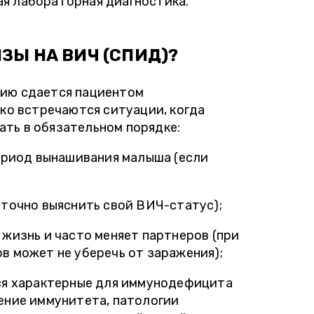
я лабораторная диагностика.
ЗЫ НА ВИЧ (СПИД)?
цию сдается пациентом
ако встречаются ситуации, когда
ть в обязательном порядке:
период вынашивания малыша (если
 точно выяснить свой ВИЧ-статус);
жизнь и часто меняет партнеров (при
в может не уберечь от заражения);
ЛЕНА П., 37 ЛЕТ
ся характерные для иммунодефицита
 Если очередь и 2-недельное
ение иммунитета, патологии
зультатов, а потом опять