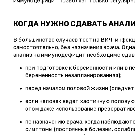
иммунодефицит позволяет только регулярна
КОГДА НУЖНО СДАВАТЬ АНАЛИ
В большинстве случаев тест на ВИЧ-инфек
самостоятельно, без назначения врача. Одн
анализ на иммунодефицит необходимо сдава
при подготовке к беременности или в 
беременность незапланированная);
перед началом половой жизни (следует
если человек ведет хаотичную половую 
этом даже использование презервативо
ОЛЬГА, 27 ЛЕТ
Е
по назначению врача, когда наблюдают
" Очень удобно, когда в клинике сразу
" Товарищи!
симптомы (постоянные болезни, ослабл
можно сдать анализы. Я наблюдаюсь у
ожидание ре