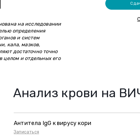
ы
Сда
С
нована на исследовании
целью определения
рганов и систем
и, кала, мазков,
ляют достаточно точно
в целом и отдельных его
Анализ крови на В
Антитела IgG к вирусу кори
Записаться