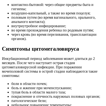
контактно-бытовой: через общие предметы быта и
гигиены;
воздушно-капельный, а также во время поцелуя;
половым путем (во время вагинального, орального,
анального контакта);
внутриутробное инфицирование;
во время прохождения ребенка по родовым путям;
через кровь (во время переливания, трансплантации
органов).
Симптомы цитомегаловируса
Инкубационный период заболевания может длиться до 2
месяцев. После чего наступает острая стадия
цитомегаловирусной инфекции. При поражении
мочеполовой системы в острой стадии наблюдаются такие
симптомы:
боли в области почек;
боль и жжение при мочеиспускании;
тупая боль в области малого таза;
покраснение и отечность наружных половых органов;
патологические бели;
небольшое повышение температуры;