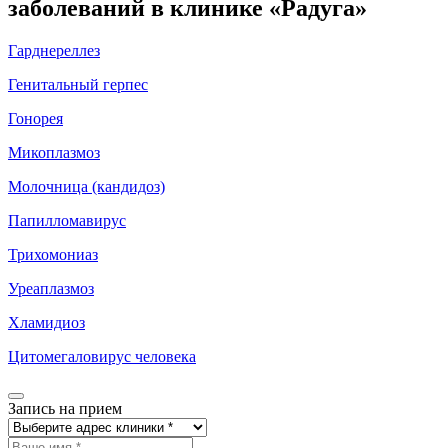
заболеваний в клинике «Радуга»
Гарднереллез
Генитальный герпес
Гонорея
Микоплазмоз
Молочница (кандидоз)
Папилломавирус
Трихомониаз
Уреаплазмоз
Хламидиоз
Цитомегаловирус человека
Запись на прием