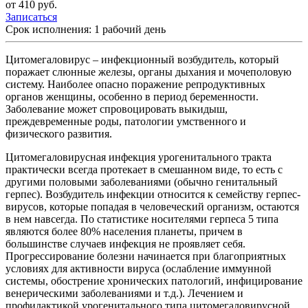
от 410 руб.
Записаться
Срок исполнения: 1 рабочий день
Цитомегаловирус – инфекционный возбудитель, который
поражает слюнные железы, органы дыхания и мочеполовую
систему. Наиболее опасно поражение репродуктивных
органов женщины, особенно в период беременности.
Заболевание может спровоцировать выкидыш,
преждевременные роды, патологии умственного и
физического развития.
Цитомегаловирусная инфекция урогенитального тракта
практически всегда протекает в смешанном виде, то есть с
другими половыми заболеваниями (обычно генитальный
герпес). Возбудитель инфекции относится к семейству герпес-
вирусов, которые попадая в человеческий организм, остаются
в нем навсегда. По статистике носителями герпеса 5 типа
являются более 80% населения планеты, причем в
большинстве случаев инфекция не проявляет себя.
Прогрессирование болезни начинается при благоприятных
условиях для активности вируса (ослабление иммунной
системы, обострение хронических патологий, инфицирование
венерическими заболеваниями и т.д.). Лечением и
профилактикой урогенитального типа цитомегаловирусной