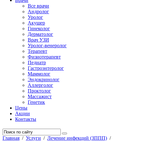
Врачи
Все врачи
Андролог
Уролог
Акушер
Гинеколог
Дерматолог
Врач УЗИ
Уролог-венеролог
Терапевт
Физиотерапевт
Педиатр
Гастроэнтеролог
Маммолог
Эндокринолог
Аллерголог
Проктолог
Массажист
Генетик
Цены
Акции
Контакты
Главная
/
Услуги
/
Лечение инфекций (ЗППП)
/