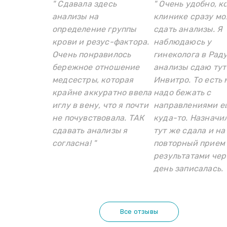
" Сдавала здесь
" Очень удобно, к
анализы на
клинике сразу м
определение группы
сдать анализы. Я
крови и резус-фактора.
наблюдаюсь у
Очень понравилось
гинеколога в Раду
бережное отношение
анализы сдаю тут
медсестры, которая
Инвитро. То есть 
крайне аккуратно ввела
надо бежать с
иглу в вену, что я почти
направлениями е
не почувствовала. ТАК
куда-то. Назначи
сдавать анализы я
тут же сдала и на
согласна! "
повторный прием 
результатами чер
день записалась. 
Все отзывы