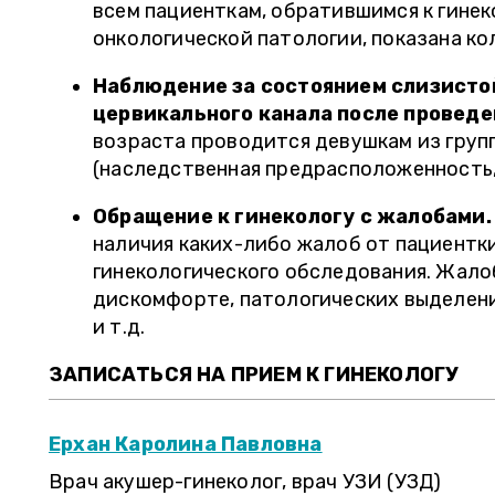
всем пациенткам, обратившимся к гине
онкологической патологии, показана ко
Наблюдение за состоянием слизисто
цервикального канала после проведе
возраста проводится девушкам из групп
(наследственная предрасположенность, 
Обращение к гинекологу с жалобами.
наличия каких-либо жалоб от пациентки
гинекологического обследования. Жалоб
дискомфорте, патологических выделени
и т.д.
ЗАПИСАТЬСЯ НА ПРИЕМ К ГИНЕКОЛОГУ
Ерхан Каролина Павловна
ЛЕТ
ЕЛЕНА П., 37 ЛЕТ
Врач акушер-гинеколог, врач УЗИ (УЗД)