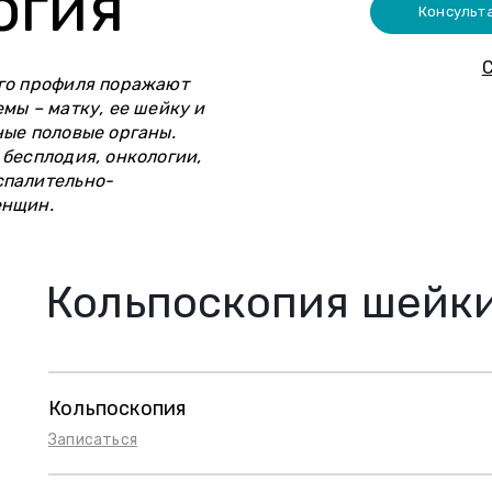
огия
Консульт
С
го профиля поражают
мы – матку, ее шейку и
ые половые органы.
бесплодия, онкологии,
спалительно-
енщин.
Кольпоскопия шейк
Кольпоскопия
Записаться