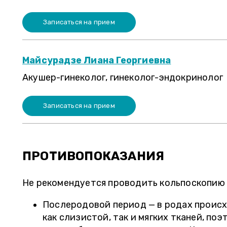
огда в
" Товарищи! Если
ожно
очередь и 2-недельное
Записаться на прием
ожидание результатов,
а потом опять очередь
ге, а
не для вас, идите в
Майсурадзе Лиана Георгиевна
 же в
Инвитро. Как не
Акушер-гинеколог, гинеколог-эндокринолог
мне не
единожды сдававшая
анализы, могу смело
ще
рекомендовать
Записаться на прием
ли –
клинику. Ни разу за все
время не подвели ни со
уже с
сроками, не с
ПРОТИВОПОКАЗАНИЯ
ез
достоверностью
"
анализов. "
Не рекомендуется проводить кольпоскопию 
Послеродовой период — в родах проис
как слизистой, так и мягких тканей, по