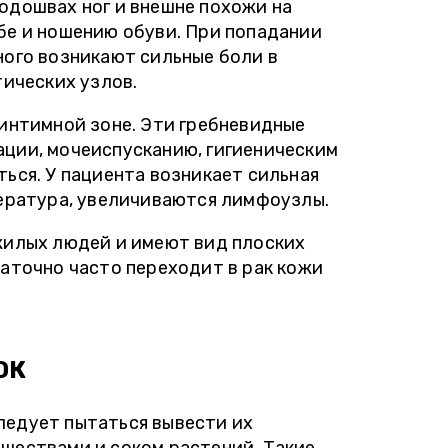
одошвах ног и внешне похожи на
бе и ношению обуви. При попадании
ного возникают сильные боли в
тических узлов.
 интимной зоне. Эти гребневидные
ции, мочеиспусканию, гигиеническим
ься. У пациента возникает сильная
пература, увеличиваются лимфоузлы.
жилых людей и имеют вид плоских
аточно часто переходит в рак кожи
ОК
ледует пытаться вывести их