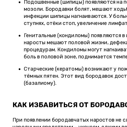
Подошвенные (шипицы) появляются на п
мозоли. Бородавки болят, мешают ходь
инфекции шипицы нагнаиваются. У боль
ступнях, отёки стоп, увеличение лимфа
Генитальные (кондиломы) появляются в
наросты мешают половой жизни, дефека
процедурам. Кондиломы могут нагнаиват
боль в половой зоне, поднимается тем
Старческие (кератомы) возникают у по
тёмных пятен. Этот вид бородавок дост
(базалиому).
КАК ИЗБАВИТЬСЯ ОТ БОРОДАВ
При появлении бородавчатых наростов не с