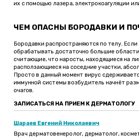
их с помощью лазера, электрокоагуляции ил
ЧЕМ ОПАСНЫ БОРОДАВКИ И ПО
Бородавки распространяются по телу. Если 
обрабатывать достаточно большие области,
считающие, что наросты, находящиеся на лиц
расползающиеся на соседние участки, абсо
Просто в данный момент вирус сдерживает
иммунной системы возбудитель начнёт разм
очагов.
ОЛЬГА, 27 ЛЕТ
Е
ЗАПИСАТЬСЯ НА ПРИЕМ К ДЕРМАТОЛОГУ
" Очень удобно, когда в клинике сразу
" Товарищи!
можно сдать анализы. Я наблюдаюсь у
ожидание ре
Шараев Евгений Николаевич
гинеколога в Радуге, а анализы сдаю тут
очередь не д
Врач дерматовенеролог, дерматолог, косме
же в Инвитро. То есть мне не надо бежать
не единожды