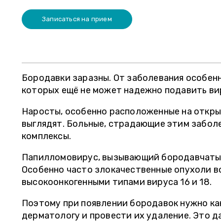
с направлениями еще куда-то. Назначили
смело реком
– тут же сдала и на повторный прием уже
все время не
Записаться на прием
с результатами через день записалась. "
достовернос
Бородавки заразны. От заболевания особен
которых ещё не может надежно подавить ви
Наросты, особенно расположенные на откры
выглядят. Больные, страдающие этим забол
комплексы.
Папилломовирус, вызывающий бородавчатые
Особенно часто злокачественные опухоли 
высокоонкогенными типами вируса 16 и 18.
Поэтому при появлении бородавок нужно ка
дерматологу и провести их удаление. Это 