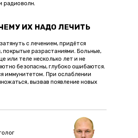
и радиоволн.
ЧЕМУ ИХ НАДО ЛЕЧИТЬ
затянуть с лечением, придётся
 покрытые разрастаниями. Больные,
е или теле несколько лет и не
лютно безопасны, глубоко ошибаются.
ся иммунитетом. При ослаблении
ножаться, вызвав появление новых
ЛЕНА П., 37 ЛЕТ
 Если очередь и 2-недельное
зультатов, а потом опять
ля вас, идите в Инвитро. Как
толог
 сдававшая анализы, могу