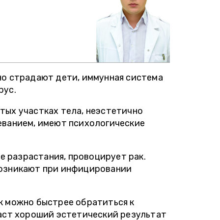
ендовать клинику. Ни разу за
 подвели ни со сроками, не с
тью анализов. "
но страдают дети, иммунная система
рус.
тых участках тела, неэстетично
еванием, имеют психологические
 разрастания, провоцирует рак.
возникают при инфицировании
к можно быстрее обратиться к
даст хороший эстетический результат