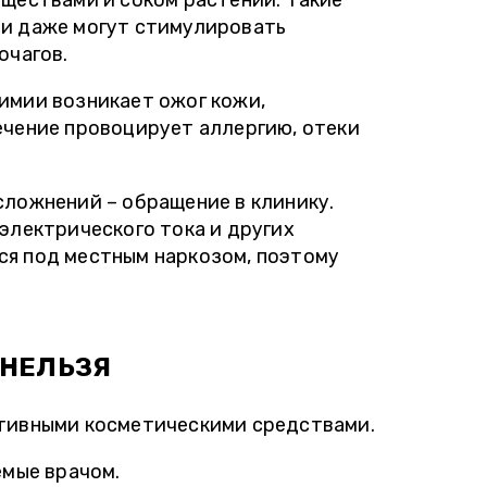
еществами и соком растений. Такие
 и даже могут стимулировать
очагов.
имии возникает ожог кожи,
ечение провоцирует аллергию, отеки
сложнений – обращение в клинику.
электрического тока и других
я под местным наркозом, поэтому
 НЕЛЬЗЯ
тивными косметическими средствами.
емые врачом.