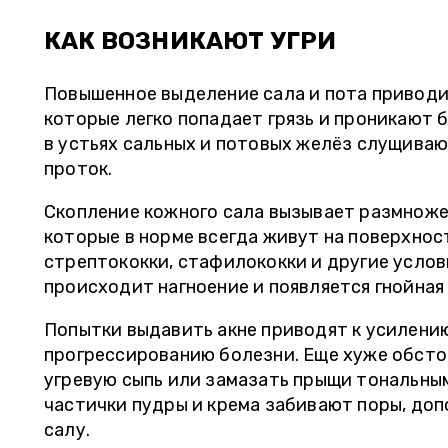
" Очень удобно, когда в клинике сразу
" Товарищи!
можно сдать анализы. Я наблюдаюсь у
ожидание ре
КАК ВОЗНИКАЮТ УГРИ
гинеколога в Радуге, а анализы сдаю тут
очередь не д
же в Инвитро. То есть мне не надо бежать
не единожды
Повышенное выделение сала и пота приводи
с направлениями еще куда-то. Назначили
смело реком
которые легко попадает грязь и проникают 
– тут же сдала и на повторный прием уже
все время не
в устьях сальных и потовых желёз слущива
с результатами через день записалась. "
достовернос
проток.
Скопление кожного сала вызывает размножен
которые в норме всегда живут на поверхнос
стрептококки, стафилококки и другие услов
происходит нагноение и появляется гнойная 
Попытки выдавить акне приводят к усилени
прогрессированию болезни. Еще хуже обсто
угревую сыпь или замазать прыщи тональны
частички пудры и крема забивают поры, до
салу.