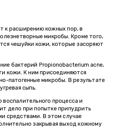
 Если очередь и 2-недельное
зультатов, а потом опять
ля вас, идите в Инвитро. Как
 сдававшая анализы, могу
т к расширению кожных пор, в
ендовать клинику. Ни разу за
болезнетворные микробы. Кроме того,
 подвели ни со сроками, не с
ются чешуйки кожи, которые засоряют
тью анализов. "
ие бактерий Propionobacterium acne,
ти кожи. К ним присоединяются
но-патогенные микробы. В результате
угревая сыпь.
ю воспалительного процесса и
ит дело при попытке припудрить
ми средствами. В этом случае
полнительно закрывая выход кожному